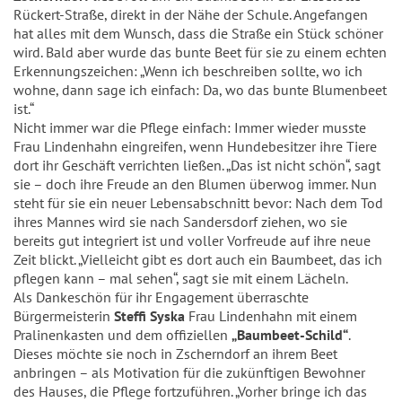
Rückert-Straße, direkt in der Nähe der Schule. Angefangen
hat alles mit dem Wunsch, dass die Straße ein Stück schöner
wird. Bald aber wurde das bunte Beet für sie zu einem echten
Erkennungszeichen: „Wenn ich beschreiben sollte, wo ich
wohne, dann sage ich einfach: Da, wo das bunte Blumenbeet
ist.“
Nicht immer war die Pflege einfach: Immer wieder musste
Frau Lindenhahn eingreifen, wenn Hundebesitzer ihre Tiere
dort ihr Geschäft verrichten ließen. „Das ist nicht schön“, sagt
sie – doch ihre Freude an den Blumen überwog immer. Nun
steht für sie ein neuer Lebensabschnitt bevor: Nach dem Tod
ihres Mannes wird sie nach Sandersdorf ziehen, wo sie
bereits gut integriert ist und voller Vorfreude auf ihre neue
Zeit blickt. „Vielleicht gibt es dort auch ein Baumbeet, das ich
pflegen kann – mal sehen“, sagt sie mit einem Lächeln.
Als Dankeschön für ihr Engagement überraschte
Bürgermeisterin
Steffi Syska
Frau Lindenhahn mit einem
Pralinenkasten und dem offiziellen
„Baumbeet-Schild“
.
Dieses möchte sie noch in Zscherndorf an ihrem Beet
anbringen – als Motivation für die zukünftigen Bewohner
des Hauses, die Pflege fortzuführen. „Vorher bringe ich das