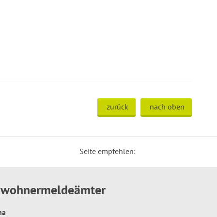
zurück
nach oben
Seite empfehlen:
inwohnermeldeämter
hna