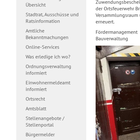
Zuwendungsbescheid 
Übersicht
der Ortsfeuerwehr B
Stadtrat, Ausschüsse und
Versammlungsraum un
Ratsinformation
erneuert.
Amtliche
Fördermanagement
Bekanntmachungen
Bauverwaltung
Online-Services
Was erledige ich wo?
Ordnungsverwaltung
informiert
Einwohnermeldeamt
informiert
Ortsrecht
Amtsblatt
Stellenangebote /
Stellenportal
Bürgermelder