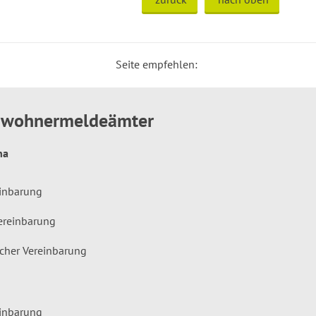
Seite empfehlen:
inwohnermeldeämter
hna
einbarung
ereinbarung
icher Vereinbarung
einbarung