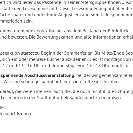
erlich wird jeder das Passende in seiner Altersgruppe finden ... K
gestalte den Lesesommer mit! Dieser Lesesommer beginnt aber die 
Woche später und endet Ende August, er kann somit ein spannend
merferien sein.
 kannst du mindestens 2 Bücher aus dem Bestand der Bibliothek
 und bewerten. Die Bewertungskarten und alle Informationen erhäl
 Leseaktion startet zu Beginn der Sommerferien. Bis Mitte/Ende Se
, sich ein oder mehrere Bücher auszuleihen. Dies ist montags von 
 - 12 und 13 - 16 Uhr und donnerstags von 13 - 18 Uhr möglich.
e
spannende Abschlussveranstaltung
, bei der wir gemeinsam feie
t. Wir sind schon gespannt auf eure viele tolle Geschichten.
 darauf, die vielen kleinen, auch die, die noch nicht in die Schule 
Leserinnen in der Stadtbibliothek Sandersdorf zu begrüßen.
ler
dersdorf-Brehna