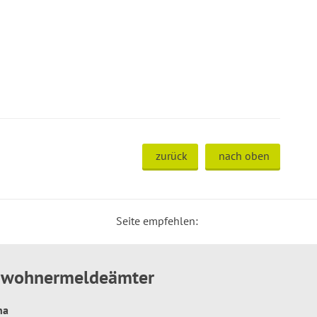
zurück
nach oben
Seite empfehlen:
inwohnermeldeämter
hna