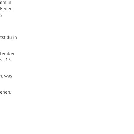
omm in
Ferien
es
tst du in
ptember
8 - 13
rn, was
gehen,