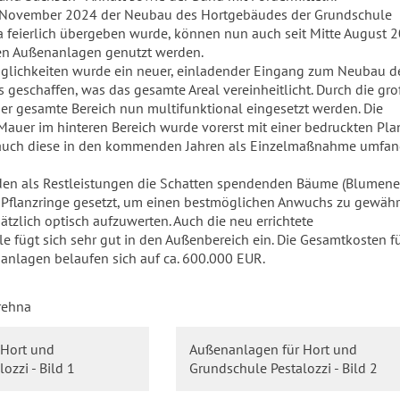
 November 2024 der Neubau des Hortgebäudes der Grundschule
na feierlich übergeben wurde, können nun auch seit Mitte August 
en Außenanlagen genutzt werden.
lichkeiten wurde ein neuer, einladender Eingang zum Neubau d
geschaffen, was das gesamte Areal vereinheitlicht. Durch die gr
der gesamte Bereich nun multifunktional eingesetzt werden. Die
auer im hinteren Bereich wurde vorerst mit einer bedruckten Pla
auch diese in den kommenden Jahren als Einzelmaßnahme umfan
en als Restleistungen die Schatten spendenden Bäume (Blumene
 Pflanzringe gesetzt, um einen bestmöglichen Anwuchs zu gewähr
tzlich optisch aufzuwerten. Auch die neu errichtete
 fügt sich sehr gut in den Außenbereich ein. Die Gesamtkosten fü
anlagen belaufen sich auf ca. 600.000 EUR.
rehna
 Hort und
Außenanlagen für Hort und
ozzi - Bild 1
Grundschule Pestalozzi - Bild 2