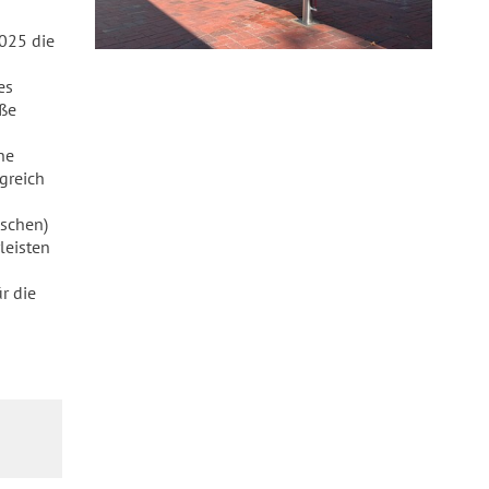
2025 die
es
oße
ne
greich
schen)
leisten
r die