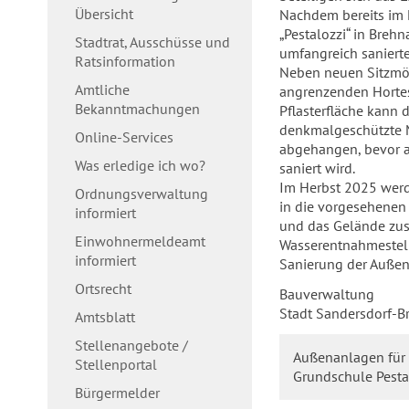
Übersicht
Nachdem bereits im
„Pestalozzi“ in Breh
Stadtrat, Ausschüsse und
umfangreich saniert
Ratsinformation
Neben neuen Sitzmög
Amtliche
angrenzenden Hortes 
Bekanntmachungen
Pflasterfläche kann 
denkmalgeschützte M
Online-Services
abgehangen, bevor 
Was erledige ich wo?
saniert wird.
Im Herbst 2025 werd
Ordnungsverwaltung
in die vorgesehenen
informiert
und das Gelände zusä
Einwohnermeldeamt
Wasserentnahmestelle
informiert
Sanierung der Außen
Ortsrecht
Bauverwaltung
Stadt Sandersdorf-B
Amtsblatt
Stellenangebote /
Außenanlagen für
Stellenportal
Grundschule Pestal
Bürgermelder