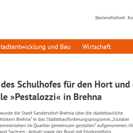
Barrierefreiheit
Ko
Stadtentwicklung und Bau
Wirtschaft
des Schulhofes für den Hort und 
le »Pestalozzi« in Brehna
 wurde die Stadt Sandersdorf-Brehna über die städtebauliche
tskern Brehna“ in das Städtebauförderungsprogramm „Sozialer
ammenleben im Quartier gemeinsam gestalten“ aufgenommen. Hi
Land Sachsen - Anhalt sowie der Bund mit Fördermitteln.