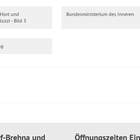
 Hort und
Bundesministerium des Inneren
ozzi - Bild 3
ng
rf-Brehna und
Öffnungszeiten E