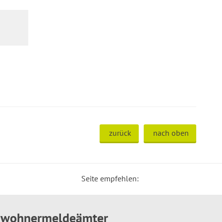
zurück
nach oben
Seite empfehlen:
inwohnermeldeämter