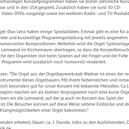
 vierhändigen Konzertprogrammen haben sie bisher zahlreiche Konz
as und in den USA gespielt. Zusätzlich haben sie rund 30 CD-
 Video-DVDs vorgelegt sowie bei weiteren Radio- und TV-Produk
el-Duo Lenz haben einige Spezialitäten. Einmal gibt es eine für a
nete und kurzweilige Programmgestaltung mit jeweils angenehm
umorvollen Kompositionen. Weiterhin wird die Orgel-Spielanlag
e Leinwand im Kirchenraum übertragen, so dass die Konzertbesuc
rche den Organisten live beim Spielen auf die Finger und die Füße
 Programm wird zusätzlich noch humorvoll moderiert.
zen: “Die Orgel aus der Orgelbauwerkstatt Wädner ist eines der re
nstrumente dieses Orgelbauers. Mit ihrem farbenreichen und roma
 sich besonders gut für unser Konzert mit bekannte Melodien. Ca.
beginn machen wir als kleines Vorprogramm noch eine kurze Orge
tzen wir die Leinwand, auf der ja auch im Konzert das Spiel der
ist. Die Besucher können auf diese Weise seltene Einblicke und di
 Klangmöglichkeiten einer Orgel bekommen.”
 (Spenden erbeten). Dauer: ca. 1 Stunde. Infos zu den Ausführenden,
ik.de.