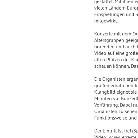
gestaltet. Mit ihren
vielen Ländern Europ
Einspielungen und 3
mitgewirkt.
Konzerte mit dem Org
Altersgruppen geeig
hörenden und auch h
Video auf eine groß
allen Plätzen der Ki
schauen können. Das
Die Organisten ergän
großen erhaltenen I
Klangbild eignet sie
Minuten vor Konzert
Vorführung. Dabei nu
Organisten zu sehen 
Funktionsweise und
Der Eintritt ist frei
Video: www.lenz-mus