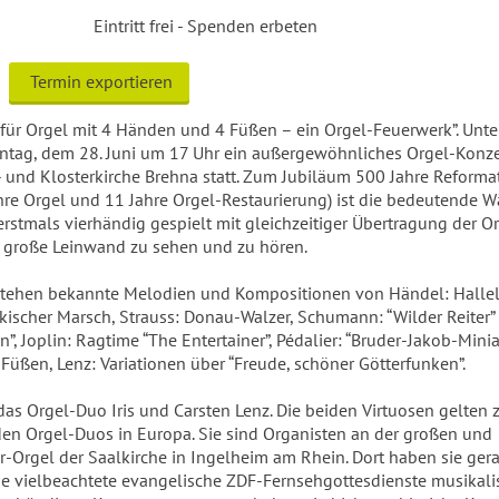
Eintritt frei - Spenden erbeten
Termin exportieren
für Orgel mit 4 Händen und 4 Füßen – ein Orgel-Feuerwerk”. Unte
ntag, dem 28. Juni um 17 Uhr ein außergewöhnliches Orgel-Konze
t- und Klosterkirche Brehna statt. Zum Jubiläum 500 Jahre Reforma
re Orgel und 11 Jahre Orgel-Restaurierung) ist die bedeutende W
erstmals vierhändig gespielt mit gleichzeitiger Übertragung der O
e große Leinwand zu sehen und zu hören.
tehen bekannte Melodien und Kompositionen von Händel: Hallel
ürkischer Marsch, Strauss: Donau-Walzer, Schumann: “Wilder Reiter”
”, Joplin: Ragtime “The Entertainer”, Pédalier: “Bruder-Jakob-Mini
 Füßen, Lenz: Variationen über “Freude, schöner Götterfunken”.
das Orgel-Duo Iris und Carsten Lenz. Die beiden Virtuosen gelten z
den Orgel-Duos in Europa. Sie sind Organisten an der großen und
Orgel der Saalkirche in Ingelheim am Rhein. Dort haben sie gera
ge vielbeachtete evangelische ZDF-Fernsehgottesdienste musikali