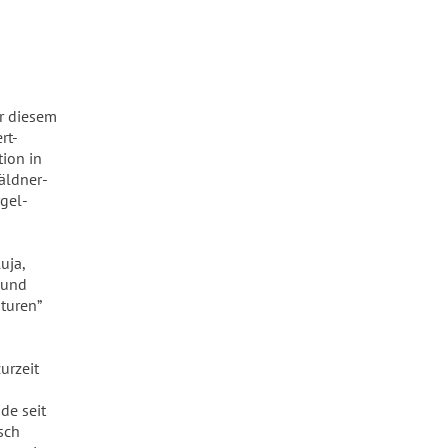
r diesem
rt-
tion in
äldner-
rgel-
uja,
 und
aturen”
urzeit
de seit
sch