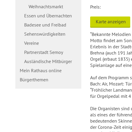
Weihnachtsmarkt
Preis:
Essen und Übernachten
Karte anzeigen
Badesee und Freibad
Sehenswürdigkeiten
“Bekannte Melodien 
Motto findet am Son
Vereine
Erlebnis in der Stad
Partnerstadt Semoy
Brehna (auch 191 Jah
Orgel (erbaut 1835) 
Ausländische Mitbürger
Spielanlage auf ein
Mein Rathaus online
Auf dem Programm s
Bürgerthemen
Bach: Air, Mozart: T
“Fröhlicher Landmann
für Orgelpedal mit 4
Die Organisten sind 
als eines der führen
bedeutenden Skinner-
der Corona-Zeit eini