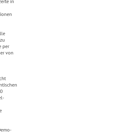
erte in
tionen
lle
 zu
e per
her von
cht
ntischen
10
l-
e
 Demo-