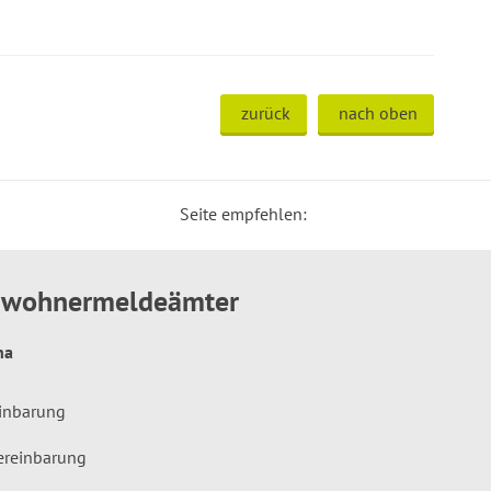
zurück
nach oben
Seite empfehlen:
inwohnermeldeämter
hna
einbarung
ereinbarung