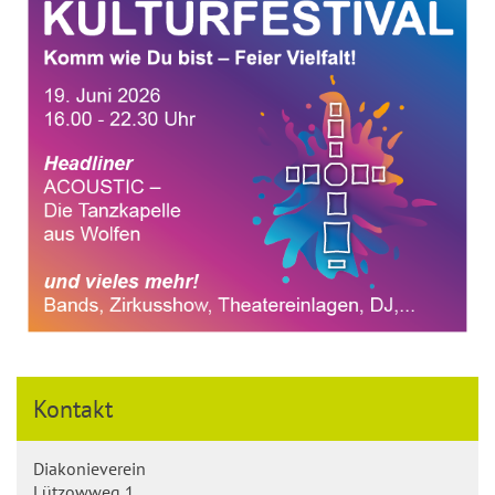
Kontakt
Diakonieverein
Lützowweg 1