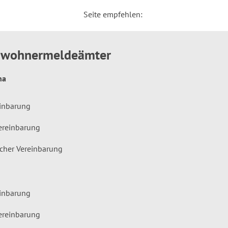
Seite empfehlen:
inwohnermeldeämter
hna
einbarung
ereinbarung
icher Vereinbarung
einbarung
ereinbarung