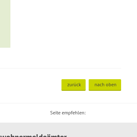
zurück
nach oben
Seite empfehlen:
inwohnermeldeämter