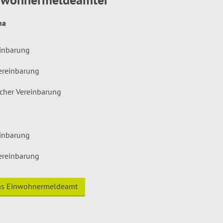
hna
einbarung
ereinbarung
icher Vereinbarung
einbarung
ereinbarung
das Einwohnermeldeamt