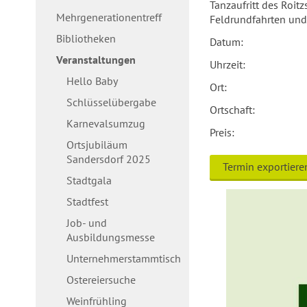
Tanzaufritt des Roit
Mehrgenerationentreff
Feldrundfahrten und 
Bibliotheken
Datum:
Veranstaltungen
Uhrzeit:
Hello Baby
Ort:
Schlüsselübergabe
Ortschaft:
Karnevalsumzug
Preis:
Ortsjubiläum
Sandersdorf 2025
Termin exportiere
Stadtgala
Stadtfest
Job- und
Ausbildungsmesse
Unternehmerstammtisch
Ostereiersuche
Weinfrühling