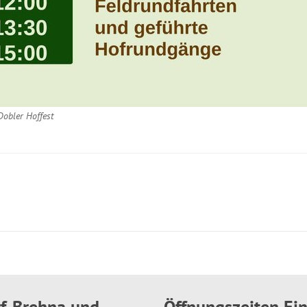
obler Hoffest
rf-Brehna und
Öffnungszeiten E