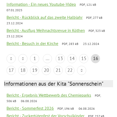
Information - Ein neues Youtube-Video
PDF, 121 kB
07.01.2025
Bericht - Rückblick auf das zweite Halbjahr
PDF, 277 kB
23.12.2024
Bericht - Ausflug Weihnachtsrevue in Köthen
PDF, 323 kB
23.12.2024
Bericht - Besuch in der Kirche
PDF, 283 kB
23.12.2024
1
...
13
14
15
16
17
18
19
20
21
22
Informationen aus der Kita "Sonnenschein"
Bericht - Ergebnis Wettbewerb des Chemieparks
PDF,
506 kB
06.08.2026
Bericht - Sommerfest 2026
PDF, 196 kB
06.08.2026
Bericht - Zuckertütenfest der Vorschulkinder
PDF, 257 kB