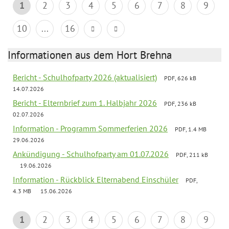
1
2
3
4
5
6
7
8
9
10
...
16
Informationen aus dem Hort Brehna
Bericht - Schulhofparty 2026 (aktualisiert)
PDF, 626 kB
14.07.2026
Bericht - Elternbrief zum 1. Halbjahr 2026
PDF, 236 kB
02.07.2026
Information - Programm Sommerferien 2026
PDF, 1.4 MB
29.06.2026
Ankündigung - Schulhofparty am 01.07.2026
PDF, 211 kB
19.06.2026
Information - Rückblick Elternabend Einschüler
PDF,
4.3 MB
15.06.2026
1
2
3
4
5
6
7
8
9