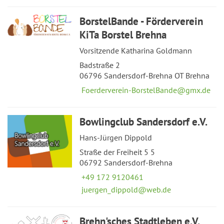
BorstelBande - Förderverein
KiTa Borstel Brehna
Vorsitzende Katharina Goldmann
Badstraße 2
06796 Sandersdorf-Brehna OT Brehna
Foerderverein-BorstelBande@gmx.de
Bowlingclub Sandersdorf e.V.
Hans-Jürgen Dippold
Straße der Freiheit 5 5
06792 Sandersdorf-Brehna
+49 172 9120461
juergen_dippold@web.de
Brehn'sches Stadtleben e.V.