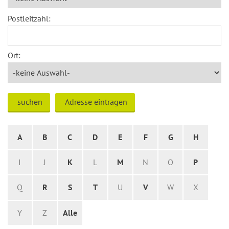
Postleitzahl:
Ort:
suchen
Adresse eintragen
A
B
C
D
E
F
G
H
I
J
K
L
M
N
O
P
Q
R
S
T
U
V
W
X
Y
Z
Alle