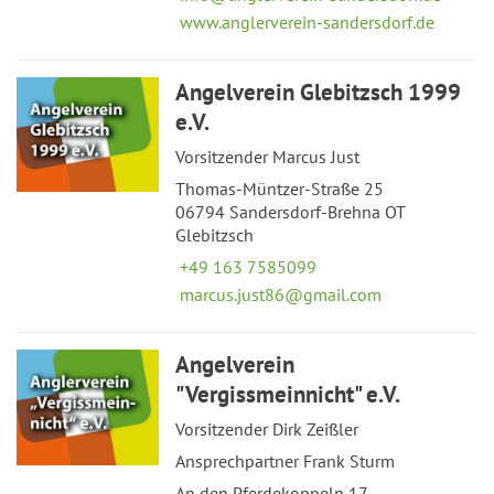
www.anglerverein-sandersdorf.de
Angelverein Glebitzsch 1999
e.V.
Vorsitzender Marcus Just
Thomas-Müntzer-Straße 25
06794 Sandersdorf-Brehna OT
Glebitzsch
+49 163 7585099
marcus.just86@gmail.com
Angelverein
"Vergissmeinnicht" e.V.
Vorsitzender Dirk Zeißler
Ansprechpartner Frank Sturm
An den Pferdekoppeln 17