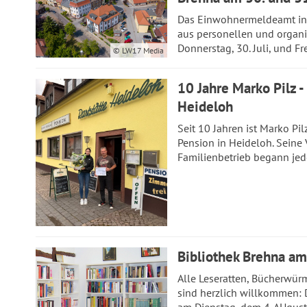
Das Einwohnermeldeamt in 
aus personellen und organ
Donnerstag, 30. Juli, und Frei
© LW17 Media
10 Jahre Marko Pilz 
Heideloh
Seit 10 Jahren ist Marko Pi
Pension in Heideloh. Seine
Familienbetrieb begann jed
Bibliothek Brehna am
Alle Leseratten, Bücherwür
sind herzlich willkommen: D
am Dienstag, dem 4. AUgust,