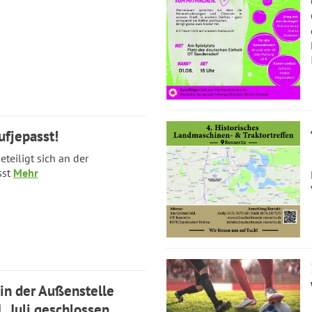
ufjepasst!
teiligt sich an der
sst
Mehr
n der Außenstelle
. Juli geschlossen