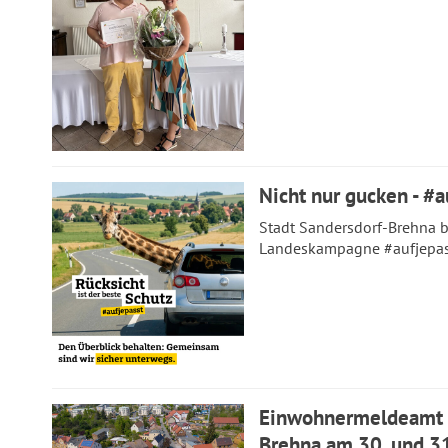
Nicht nur gucken - #a
Stadt Sandersdorf-Brehna be
Landeskampagne #aufjepa
Einwohnermeldeamt i
Brehna am 30. und 31