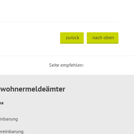
zurück
nach oben
Seite empfehlen:
inwohnermeldeämter
hna
einbarung
ereinbarung