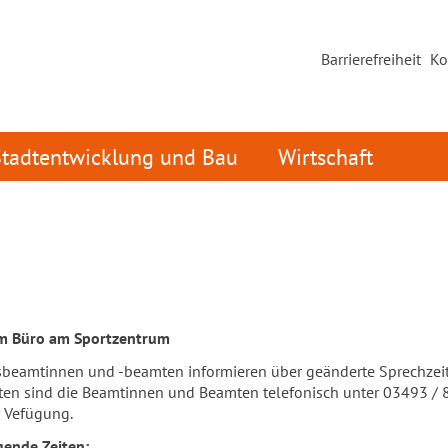
Barrierefreiheit
Ko
Stadtentwicklung und Bau
Wirtschaft
im Büro am Sportzentrum
sbeamtinnen und -beamten informieren über geänderte Sprechzei
iten sind die Beamtinnen und Beamten telefonisch unter 03493 /
r Vefügung.
gende Zeiten: