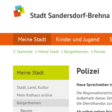
Stadt Sandersdorf-Brehna
Meine Stadt
Kinder und Jugend
Startseite
Meine Stadt
Bürgerthemen
Polizei
Polizei
Meine Stadt
Neue Sprechzeiten 
Stadt, Land, Kultur
Die Regionalbereich
Mein Rathaus online
Außerhalb dieser Ze
Bürgerthemen
die Diensthandys zu
Bäume
Ab sofort gelten fol