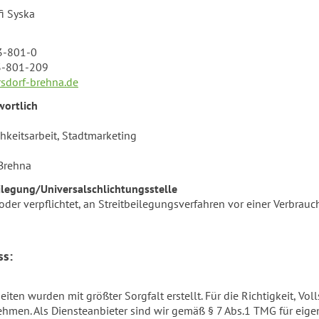
fi Syska
93-801-0
93-801-209
sdorf-brehna.de
wortlich
chkeitsarbeit, Stadtmarketing
Brehna
ilegung/Universalschlichtungsstelle
t oder verpflichtet, an Streitbeilegungsverfahren vor einer Verbrau
ss:
eiten wurden mit größter Sorgfalt erstellt. Für die Richtigkeit, Vo
hmen. Als Diensteanbieter sind wir gemäß § 7 Abs.1 TMG für eige