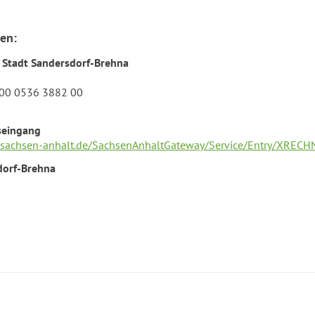
en:
 Stadt Sandersdorf-Brehna
00 0536 3882 00
seingang
al.sachsen-anhalt.de/SachsenAnhaltGateway/Service/Entry/XREC
dorf-Brehna