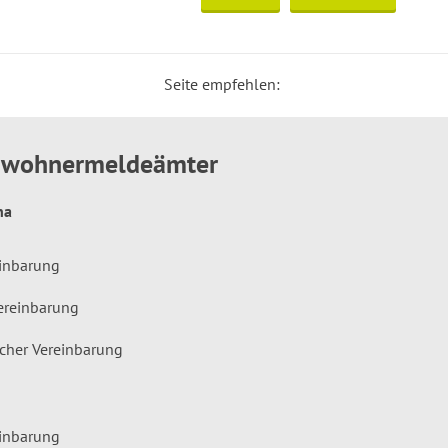
Seite empfehlen:
inwohnermeldeämter
hna
einbarung
ereinbarung
icher Vereinbarung
einbarung