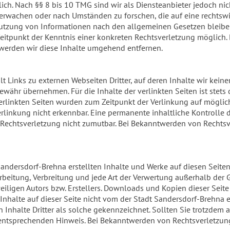
ich. Nach §§ 8 bis 10 TMG sind wir als Diensteanbieter jedoch nich
rwachen oder nach Umständen zu forschen, die auf eine rechtswid
utzung von Informationen nach den allgemeinen Gesetzen bleiben 
Zeitpunkt der Kenntnis einer konkreten Rechtsverletzung möglic
werden wir diese Inhalte umgehend entfernen.
t Links zu externen Webseiten Dritter, auf deren Inhalte wir kein
ewähr übernehmen. Für die Inhalte der verlinkten Seiten ist stets d
verlinkten Seiten wurden zum Zeitpunkt der Verlinkung auf möglic
rlinkung nicht erkennbar. Eine permanente inhaltliche Kontrolle d
 Rechtsverletzung nicht zumutbar. Bei Bekanntwerden von Rechts
Sandersdorf-Brehna erstellten Inhalte und Werke auf diesen Seite
arbeitung, Verbreitung und jede Art der Verwertung außerhalb der 
ligen Autors bzw. Erstellers. Downloads und Kopien dieser Seite
e Inhalte auf dieser Seite nicht vom der Stadt Sandersdorf-Brehna e
Inhalte Dritter als solche gekennzeichnet. Sollten Sie trotzdem
 entsprechenden Hinweis. Bei Bekanntwerden von Rechtsverletzun