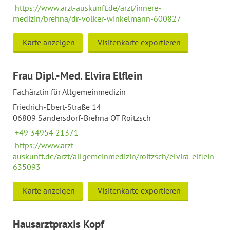
https://www.arzt-auskunft.de/arzt/innere-
medizin/brehna/dr-volker-winkelmann-600827
Karte anzeigen
Visitenkarte exportieren
Frau Dipl.-Med. Elvira Elflein
Fachärztin für Allgemeinmedizin
Friedrich-Ebert-Straße 14
06809 Sandersdorf-Brehna OT Roitzsch
+49 34954 21371
https://www.arzt-
auskunft.de/arzt/allgemeinmedizin/roitzsch/elvira-elflein-
635093
Karte anzeigen
Visitenkarte exportieren
Hausarztpraxis Kopf