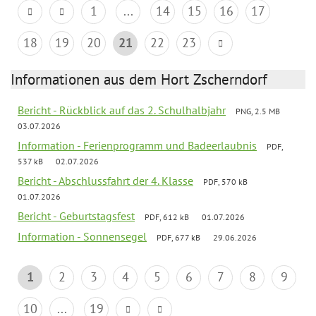
1
...
14
15
16
17
18
19
20
21
22
23
Informationen aus dem Hort Zscherndorf
Bericht - Rückblick auf das 2. Schulhalbjahr
PNG, 2.5 MB
03.07.2026
Information - Ferienprogramm und Badeerlaubnis
PDF,
537 kB
02.07.2026
Bericht - Abschlussfahrt der 4. Klasse
PDF, 570 kB
01.07.2026
Bericht - Geburtstagsfest
PDF, 612 kB
01.07.2026
Information - Sonnensegel
PDF, 677 kB
29.06.2026
1
2
3
4
5
6
7
8
9
10
...
19