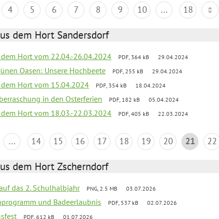
4
5
6
7
8
9
10
...
18
aus dem Hort Sandersdorf
s dem Hort vom 22.04.-26.04.2024
PDF, 364 kB
29.04.2024
grünen Oasen: Unsere Hochbeete
PDF, 255 kB
29.04.2024
s dem Hort vom 15.04.2024
PDF, 354 kB
18.04.2024
 Überraschung in den Osterferien
PDF, 182 kB
05.04.2024
s dem Hort vom 18.03.-22.03.2024
PDF, 405 kB
22.03.2024
...
14
15
16
17
18
19
20
21
22
aus dem Hort Zscherndorf
 auf das 2. Schulhalbjahr
PNG, 2.5 MB
03.07.2026
ienprogramm und Badeerlaubnis
PDF, 537 kB
02.07.2026
gsfest
PDF, 612 kB
01.07.2026