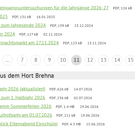
uleingangsuntersuchungen für die Jahrgänge 2026-27
PDF, 126 kB
2025
PDF, 131 kB
16.01.2025
ef zum Jahresende 2024
PDF, 139 kB
23.12.2024
er 2024
PDF, 127 kB
02.12.2024
hnachtsmarkt am 27.11.2024
PDF, 123 kB
13.11.2024
...
7
8
9
10
11
12
13
14
15
aus dem Hort Brehna
rty 2026 (aktualisiert)
PDF, 626 kB
14.07.2026
ef zum 1. Halbjahr 2026
PDF, 236 kB
02.07.2026
gramm Sommerferien 2026
PDF, 1.4 MB
29.06.2026
ulhofparty am 01.07.2026
PDF, 211 kB
19.06.2026
blick Elternabend Einschüler
PDF, 4.3 MB
15.06.2026