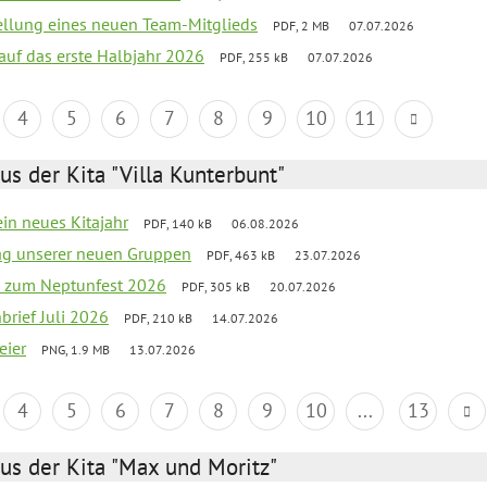
tellung eines neuen Team-Mitglieds
PDF, 2 MB
07.07.2026
 auf das erste Halbjahr 2026
PDF, 255 kB
07.07.2026
4
5
6
7
8
9
10
11
us der Kita "Villa Kunterbunt"
ein neues Kitajahr
PDF, 140 kB
06.08.2026
tag unserer neuen Gruppen
PDF, 463 kB
23.07.2026
o zum Neptunfest 2026
PDF, 305 kB
20.07.2026
nbrief Juli 2026
PDF, 210 kB
14.07.2026
eier
PNG, 1.9 MB
13.07.2026
4
5
6
7
8
9
10
...
13
us der Kita "Max und Moritz"