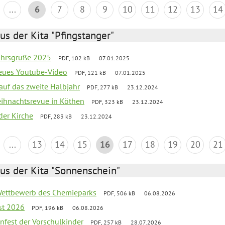
...
6
7
8
9
10
11
12
13
14
us der Kita "Pfingstanger"
ahrsgrüße 2025
PDF, 102 kB
07.01.2025
neues Youtube-Video
PDF, 121 kB
07.01.2025
 auf das zweite Halbjahr
PDF, 277 kB
23.12.2024
Weihnachtsrevue in Köthen
PDF, 323 kB
23.12.2024
der Kirche
PDF, 283 kB
23.12.2024
...
13
14
15
16
17
18
19
20
21
us der Kita "Sonnenschein"
 Wettbewerb des Chemieparks
PDF, 506 kB
06.08.2026
st 2026
PDF, 196 kB
06.08.2026
enfest der Vorschulkinder
PDF, 257 kB
28.07.2026