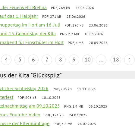
ei der Feuerwehr Brehna
PDF, 769 kB
25.06.2026
 auf das 1. Halbjahr
PDF, 271 kB
25.06.2026
uppertag im Hort am 16. Juli
PDF, 290 kB
23.06.2026
 und 15. Geburtstag der Kita
PNG, 2.2 MB
10.06.2026
rnabend für Einschüler im Hort
PDF, 4 MB
20.05.2026
4
5
6
7
8
9
10
...
18
us der Kita "Glückspilz"
tzlicher Schließtag 2026
PDF, 703 kB
11.11.2025
terfest
PDF, 206 kB
10.10.2025
telnachmittag am 09.10.2025
PNG, 1.4 MB
06.10.2025
neues Youtube-Video
PDF, 121 kB
24.07.2025
bnisse der Elternumfrage
PDF, 3.8 MB
24.07.2025