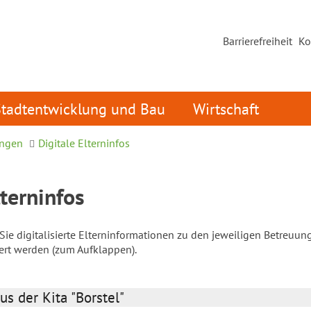
Barrierefreiheit
Ko
Stadtentwicklung und Bau
Wirtschaft
ungen
Digitale Elterninfos
lterninfos
ie digitalisierte Elterninformationen zu den jeweiligen Betreuun
iert werden (zum Aufklappen).
us der Kita "Borstel"