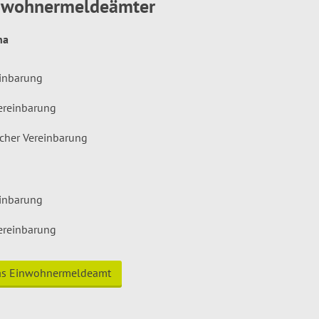
inwohnermeldeämter
hna
einbarung
ereinbarung
icher Vereinbarung
einbarung
ereinbarung
das Einwohnermeldeamt