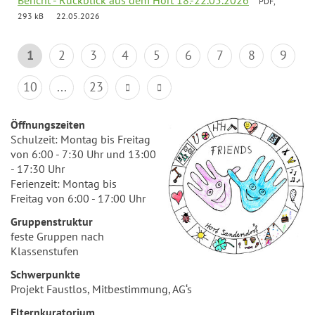
Bericht - Rückblick aus dem Hort 18.-22.05.2026
PDF,
293 kB
22.05.2026
1
2
3
4
5
6
7
8
9
10
...
23
Öffnungszeiten
Schulzeit: Montag bis Freitag
von 6:00 - 7:30 Uhr und 13:00
- 17:30 Uhr
Ferienzeit: Montag bis
Freitag von 6:00 - 17:00 Uhr
Gruppenstruktur
feste Gruppen nach
Klassenstufen
Schwerpunkte
Projekt Faustlos, Mitbestimmung, AG‘s
Elternkuratorium