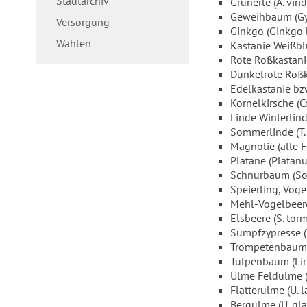
Stadtarchiv
Grünerle (A. virid
Geweihbaum (Gy
Versorgung
Ginkgo (Ginkgo 
Wahlen
Kastanie Weißbl
Rote Roßkastanie
Dunkelrote Roßka
Edelkastanie bz
Kornelkirsche (
Linde Winterlind
Sommerlinde (T.
Magnolie (alle F
Platane (Platanu
Schnurbaum (So
Speierling, Voge
Mehl-Vogelbeere 
Elsbeere (S. torm
Sumpfzypresse (
Trompetenbaum 
Tulpenbaum (Liri
Ulme Feldulme 
Flatterulme (U. l
Bergulme (U. gla