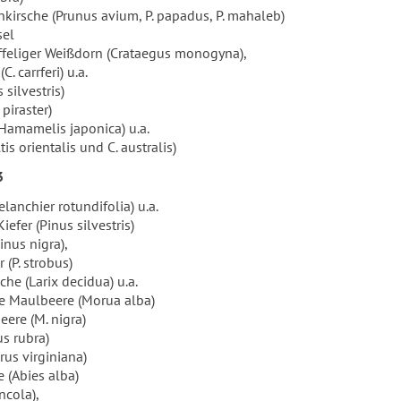
nkirsche (Prunus avium, P. papadus, P. mahaleb)
sel
ffeliger Weißdorn (Crataegus monogyna),
. carrferi) u.a.
silvestris)
piraster)
Hamamelis japonica) u.a.
s orientalis und C. australis)
3
lanchier rotundifolia) u.a.
efer (Pinus silvestris)
inus nigra),
(P. strobus)
che (Larix decidua) u.a.
e Maulbeere (Morua alba)
ere (M. nigra)
s rubra)
rus virginiana)
 (Abies alba)
ncola),