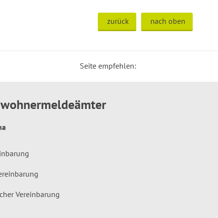
zurück
nach oben
Seite empfehlen:
inwohnermeldeämter
hna
einbarung
ereinbarung
icher Vereinbarung