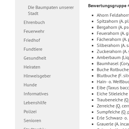
Bewertungsgruppe 
Die Baumpaten unserer
Stadt
Ahorn Feldahorn
Spitzahorn (A. p
Ehrenbuch
Bergahorn (A. p
Feuerwehr
Feuerahorn (A. g
Fächerahorn (A.
Friedhof
Silberahorn (A. 
Fundtiere
Zuckerahorn (A.
Amberbaum (Liqu
Gesundheit
Baumhasel (Cory
Heiraten
Buche Rotbuche (
Blutbuche (F. sil
Hinweisgeber
Hain- o. Weißbuc
Hunde
Eibe (Taxus bacc
Informatives
Eiche Stieleiche
Traubeneiche (Q.
Lebenshilfe
Zerreiche (Q. cerr
Polizei
Sumpfeiche (Q. p
Erle Schwarz- o.
Senioren
Grauerle (A. inca