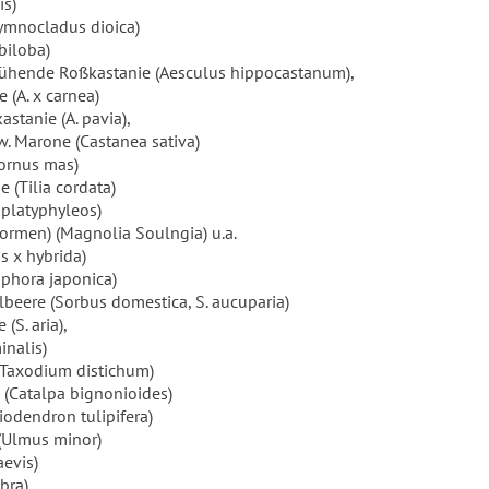
is)
mnocladus dioica)
biloba)
ühende Roßkastanie (Aesculus hippocastanum),
 (A. x carnea)
stanie (A. pavia),
w. Marone (Castanea sativa)
Cornus mas)
e (Tilia cordata)
 platyphyleos)
ormen) (Magnolia Soulngia) u.a.
s x hybrida)
phora japonica)
lbeere (Sorbus domestica, S. aucuparia)
(S. aria),
inalis)
Taxodium distichum)
(Catalpa bignonioides)
odendron tulipifera)
(Ulmus minor)
aevis)
bra)