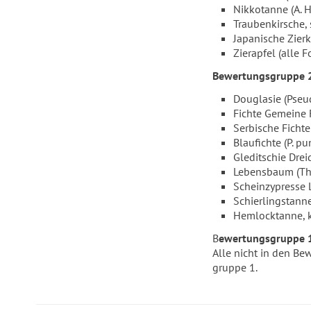
Nikkotanne (A. 
Traubenkirsche, 
Japanische Zierki
Zierapfel (alle F
Bewertungsgruppe 
Douglasie (Pseud
Fichte Gemeine F
Serbische Fichte 
Blaufichte (P. pu
Gleditschie Dreid
Lebensbaum (Thuja
Scheinzypresse 
Schierlingstann
Hemlocktanne, 
B
ewertungsgruppe 
Alle nicht in den B
gruppe 1.