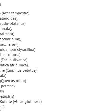
4
 (Acer campestre)
latanoides),
seudo-platanus)
innala),
 palmatu)
saccharinum),
 saccharum)
idambar styraciflua)
lus colurna)
Facus silvatica)
vatica atripunica),
he (Carpinus betulus)
ata)
 (Quercus robur)
 petraea)
is)
alustris)
 Roterle (Alnus glutinosa)
na)