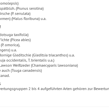
Homolepsis)
spätblüh. (Prunus serotina)
rsche (P. serrulata)
ormen) (Malus floribuna) u.a.
2
otsuga taxifolia)
ichte (Picea abies)
(P. omorica),
ngens) u.a.
ornige Gleditschie (Gleditsia triacanthos) u.a.
 occidentalis, T. brientalis u.a.)
Lawson Weißzeder (Chamaecyparis lawsoniana)
e auch (Tsuga canadensis)
kanad.
1
ewertungsgruppen 2 bis 4 aufgeführten Arten gehören zur Bewertu