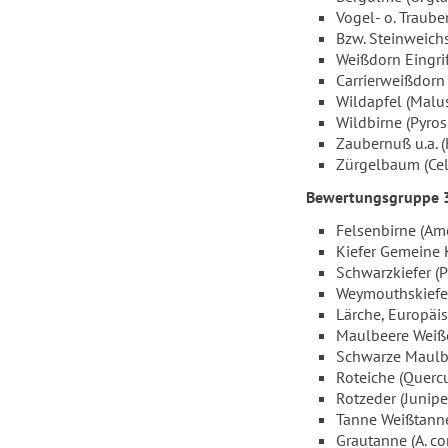
Vogel- o. Traube
Bzw. Steinweich
Weißdorn Eingri
Carrierweißdorn (C
Wildapfel (Malus 
Wildbirne (Pyros 
Zaubernuß u.a. (
Zürgelbaum (Celti
Bewertungsgruppe 
Felsenbirne (Ame
Kiefer Gemeine Ki
Schwarzkiefer (P
Weymouthskiefer 
Lärche, Europäis
Maulbeere Weiß
Schwarze Maulbe
Roteiche (Quercu
Rotzeder (Junipe
Tanne Weißtanne
Grautanne (A. co