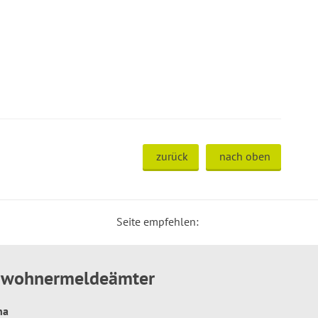
zurück
nach oben
Seite empfehlen:
inwohnermeldeämter
hna