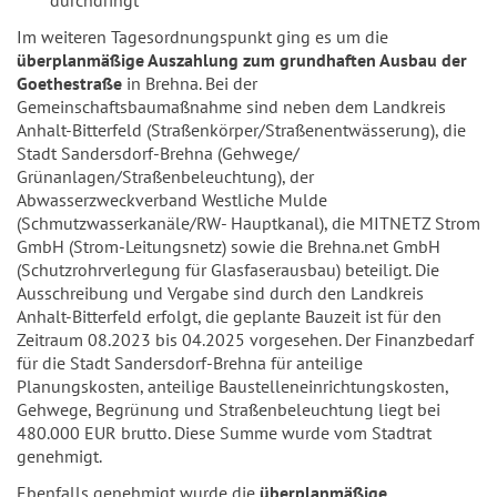
durchdringt
Im weiteren Tagesordnungspunkt ging es um die
überplanmäßige Auszahlung zum grundhaften Ausbau der
Goethestraße
in Brehna. Bei der
Gemeinschaftsbaumaßnahme sind neben dem Landkreis
Anhalt-Bitterfeld (Straßenkörper/Straßenentwässerung), die
Stadt Sandersdorf-Brehna (Gehwege/
Grünanlagen/Straßenbeleuchtung), der
Abwasserzweckverband Westliche Mulde
(Schmutzwasserkanäle/RW- Hauptkanal), die MITNETZ Strom
GmbH (Strom-Leitungsnetz) sowie die Brehna.net GmbH
(Schutzrohrverlegung für Glasfaserausbau) beteiligt. Die
Ausschreibung und Vergabe sind durch den Landkreis
Anhalt-Bitterfeld erfolgt, die geplante Bauzeit ist für den
Zeitraum 08.2023 bis 04.2025 vorgesehen. Der Finanzbedarf
für die Stadt Sandersdorf-Brehna für anteilige
Planungskosten, anteilige Baustelleneinrichtungskosten,
Gehwege, Begrünung und Straßenbeleuchtung liegt bei
480.000 EUR brutto. Diese Summe wurde vom Stadtrat
genehmigt.
Ebenfalls genehmigt wurde die
überplanmäßige