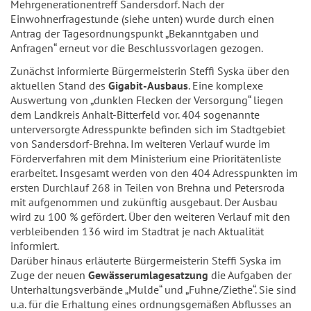
Mehrgenerationentreff Sandersdorf. Nach der
Einwohnerfragestunde (siehe unten) wurde durch einen
Antrag der Tagesordnungspunkt „Bekanntgaben und
Anfragen“ erneut vor die Beschlussvorlagen gezogen.
Zunächst informierte Bürgermeisterin Steffi Syska über den
aktuellen Stand des
Gigabit-Ausbaus
. Eine komplexe
Auswertung von „dunklen Flecken der Versorgung“ liegen
dem Landkreis Anhalt-Bitterfeld vor. 404 sogenannte
unterversorgte Adresspunkte befinden sich im Stadtgebiet
von Sandersdorf-Brehna. Im weiteren Verlauf wurde im
Förderverfahren mit dem Ministerium eine Prioritätenliste
erarbeitet. Insgesamt werden von den 404 Adresspunkten im
ersten Durchlauf 268 in Teilen von Brehna und Petersroda
mit aufgenommen und zukünftig ausgebaut. Der Ausbau
wird zu 100 % gefördert. Über den weiteren Verlauf mit den
verbleibenden 136 wird im Stadtrat je nach Aktualität
informiert.
Darüber hinaus erläuterte Bürgermeisterin Steffi Syska im
Zuge der neuen
Gewässerumlagesatzung
die Aufgaben der
Unterhaltungsverbände „Mulde“ und „Fuhne/Ziethe“. Sie sind
u.a. für die Erhaltung eines ordnungsgemäßen Abflusses an