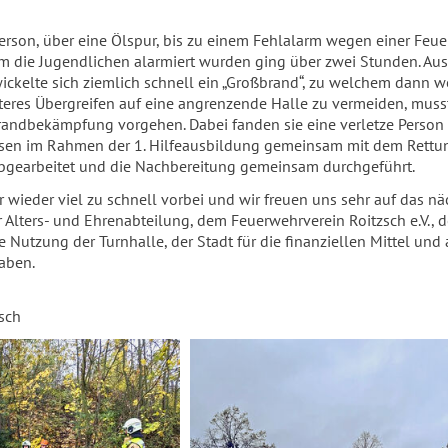
Person, über eine Ölspur, bis zu einem Fehlalarm wegen einer Feue
em die Jugendlichen alarmiert wurden ging über zwei Stunden. A
ckelte sich ziemlich schnell ein „Großbrand“, zu welchem dann w
teres Übergreifen auf eine angrenzende Halle zu vermeiden, mus
randbekämpfung vorgehen. Dabei fanden sie eine verletze Person a
ssen im Rahmen der 1. Hilfeausbildung gemeinsam mit dem Rettu
 abgearbeitet und die Nachbereitung gemeinsam durchgeführt.
ieder viel zu schnell vorbei und wir freuen uns sehr auf das näc
r Alters- und Ehrenabteilung, dem Feuerwehrverein Roitzsch e.V.,
e Nutzung der Turnhalle, der Stadt für die finanziellen Mittel un
aben.
sch