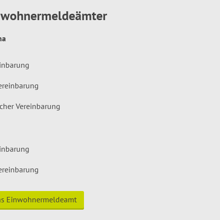
inwohnermeldeämter
hna
einbarung
ereinbarung
icher Vereinbarung
einbarung
ereinbarung
das Einwohnermeldeamt