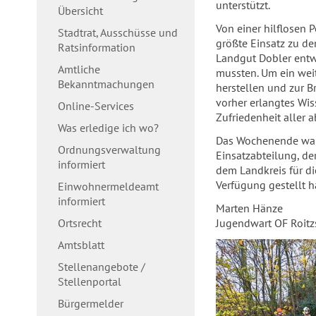
unterstützt.
Übersicht
Von einer hilflosen 
Stadtrat, Ausschüsse und
größte Einsatz zu d
Ratsinformation
Landgut Dobler entwi
Amtliche
mussten. Um ein wei
Bekanntmachungen
herstellen und zur B
vorher erlangtes Wi
Online-Services
Zufriedenheit aller
Was erledige ich wo?
Das Wochenende war w
Ordnungsverwaltung
Einsatzabteilung, de
informiert
dem Landkreis für di
Verfügung gestellt h
Einwohnermeldeamt
informiert
Marten Hänze
Ortsrecht
Jugendwart OF Roitz
Amtsblatt
Stellenangebote /
Stellenportal
Bürgermelder