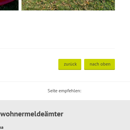
zurück
nach oben
Seite empfehlen:
inwohnermeldeämter
hna