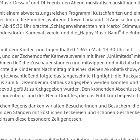
 Music Dessau“ und DJ Feenix den Abend musikalisch ausklingen l
mit einem abwechslungsreichen Programm: Kutschfahrten und ei
eisterten die Familien, während Clown Luna und DJ Ameise für gu
n. Ab 15:30 Uhr brachte „Schlagerweihnachten mit Marko“ Stimmun
ndersdorfer Karnevalsverein und die „Happy Music Band“ die Büh
 mit dem Kinder- und Jugendballett 1965 e.V. ab 13:30 Uhr mit
und der Zscherndorfer Karnevalsverein mit ihren „Unlimiteds“ mi
hmen ließ die Zuschauer staunen und mitwippen und mitklatsch
hte die Kinder am Nachmittag mit einer kleinen Akrobatikshow, d
gte. Anschließend folgte das langersehnte Highlight: die Rückga
e bis zum 6. Dezember im Rathaus abgegeben werden konnten und
evoll gefüllt zurückgegeben wurden. Den krönenden Abschluss b
o Lindenberg- und des Nena-Doubles, die das Publikum begeistert
rlichen Regens danken wir allen Besucherinnen und Besuchern, di
h an den Ständen mit köstlichen Leckereien und schönen Geschenk
insam diese besondere Zeit genossen.
Veranstaltungsservice Bitterfeld für Bühne, Technik, Akustik und C