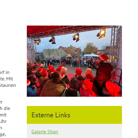
rf in
te. Mit
 Staunen
er
h die
Externe Links
mit
Uhr
n
Galerie Shan
ge,