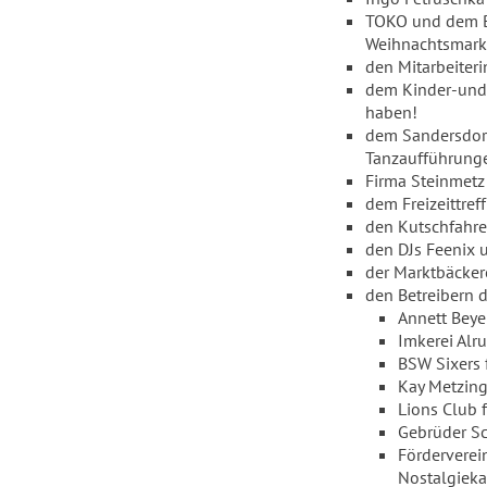
TOKO und dem Ba
Weihnachtsmark
den Mitarbeiteri
dem Kinder-und J
haben!
dem Sandersdorf
Tanzaufführung
Firma Steinmetz
dem Freizeittref
den Kutschfahre
den DJs Feenix 
der Marktbäcker
den Betreibern 
Annett Beye
Imkerei Alr
BSW Sixers f
Kay Metzing
Lions Club 
Gebrüder S
Förderverei
Nostalgieka