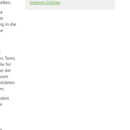
ießen.
Imkerei Göllner
ne
te
g in die
ne
t
en. Toms
ie für
be der
 vom
ildeten
en.
e dem
en
o.