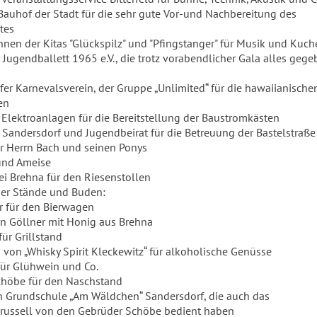
uhof der Stadt für die sehr gute Vor-und Nachbereitung des
tes
nnen der Kitas "Glückspilz" und "Pfingstanger" für Musik und Kuc
ugendballett 1965 e.V., die trotz vorabendlicher Gala alles gege
er Karnevalsverein, der Gruppe „Unlimited“ für die hawaiianische
en
 Elektroanlagen für die Bereitstellung der Baustromkästen
f Sandersdorf und Jugendbeirat für die Betreuung der Bastelstraße
r Herrn Bach und seinen Ponys
und Ameise
ei Brehna für den Riesenstollen
der Stände und Buden:
r für den Bierwagen
un Göllner mit Honig aus Brehna
ür Grillstand
 von „Whisky Spirit Kleckewitz“ für alkoholische Genüsse
für Glühwein und Co.
chöbe für den Naschstand
n Grundschule „Am Wäldchen“ Sandersdorf, die auch das
russell von den Gebrüder Schöbe bedient haben