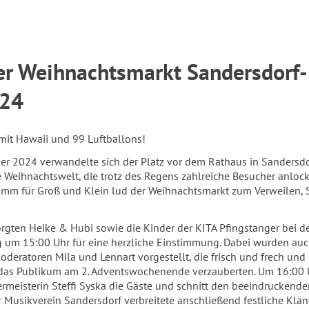
er Weihnachtsmarkt Sandersdorf-
024
mit Hawaii und 99 Luftballons!
er 2024 verwandelte sich der Platz vor dem Rathaus in Sandersdo
e Weihnachtswelt, die trotz des Regens zahlreiche Besucher anlock
mm für Groß und Klein lud der Weihnachtsmarkt zum Verweilen,
rgten Heike & Hubi sowie die Kinder der KITA Pfingstanger bei d
g um 15:00 Uhr für eine herzliche Einstimmung. Dabei wurden auc
eratoren Mila und Lennart vorgestellt, die frisch und frech und 
as Publikum am 2. Adventswochenende verzauberten. Um 16:00 
rmeisterin Steffi Syska die Gäste und schnitt den beeindruckende
r Musikverein Sandersdorf verbreitete anschließend festliche Klän