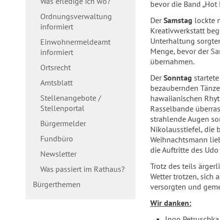
Was erledige ich wo?
bevor die Band „Hot
Ordnungsverwaltung
Der
Samstag
lockte 
informiert
Kreativwerkstatt beg
Unterhaltung sorgte
Einwohnermeldeamt
Menge, bevor der Sa
informiert
übernahmen.
Ortsrecht
Der
Sonntag
startete
Amtsblatt
bezaubernden Tänze, 
Stellenangebote /
hawaiianischen Rhyt
Stellenportal
Rasselbande überrasc
strahlende Augen sor
Bürgermelder
Nikolausstiefel, di
Fundbüro
Weihnachtsmann lieb
die Auftritte des Ud
Newsletter
Trotz des teils ärge
Was passiert im Rathaus?
Wetter trotzen, sic
Bürgerthemen
versorgten und geme
Wir danken:
Ingo Petruschka 