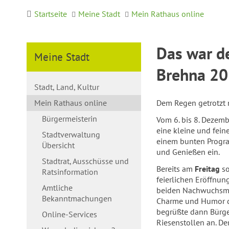
Startseite
Meine Stadt
Mein Rathaus online
Das war d
Meine Stadt
Brehna 2
Stadt, Land, Kultur
Mein Rathaus online
Dem Regen getrotzt 
Bürgermeisterin
Vom 6. bis 8. Dezemb
eine kleine und fein
Stadtverwaltung
einem bunten Progra
Übersicht
und Genießen ein.
Stadtrat, Ausschüsse und
Bereits am
Freitag
so
Ratsinformation
feierlichen Eröffnun
Amtliche
beiden Nachwuchsmod
Bekanntmachungen
Charme und Humor d
begrüßte dann Bürge
Online-Services
Riesenstollen an. De