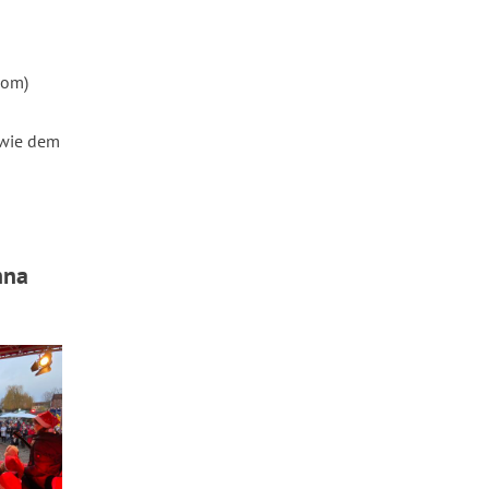
com)
owie dem
hna