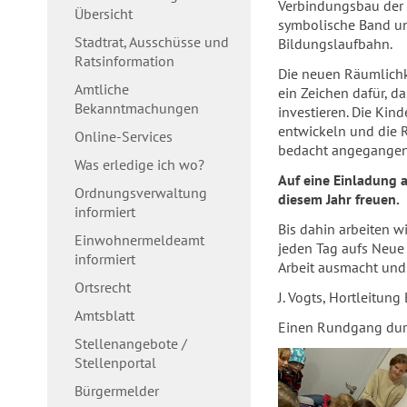
Verbindungsbau der 
Übersicht
symbolische Band und
Stadtrat, Ausschüsse und
Bildungslaufbahn.
Ratsinformation
Die neuen Räumlichk
Amtliche
ein Zeichen dafür, d
Bekanntmachungen
investieren. Die Kin
entwickeln und die R
Online-Services
bedacht angegangen
Was erledige ich wo?
Auf eine Einladung a
Ordnungsverwaltung
diesem Jahr freuen.
informiert
Bis dahin arbeiten w
Einwohnermeldeamt
jeden Tag aufs Neue 
informiert
Arbeit ausmacht und 
Ortsrecht
J. Vogts, Hortleitu
Amtsblatt
Einen Rundgang dur
Stellenangebote /
Stellenportal
Bürgermelder