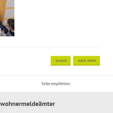
zurück
nach oben
Seite empfehlen:
inwohnermeldeämter