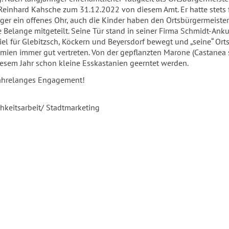
Reinhard Kahsche zum 31.12.2022 von diesem Amt. Er hatte stets f
ger ein offenes Ohr, auch die Kinder haben den Ortsbürgermeister
 Belange mitgeteilt. Seine Tür stand in seiner Firma Schmidt-Ank
viel für Glebitzsch, Köckern und Beyersdorf bewegt und „seine“ Ort
mien immer gut vertreten. Von der gepflanzten Marone (Castanea s
iesem Jahr schon kleine Esskastanien geerntet werden.
 jahrelanges Engagement!
chkeitsarbeit/ Stadtmarketing