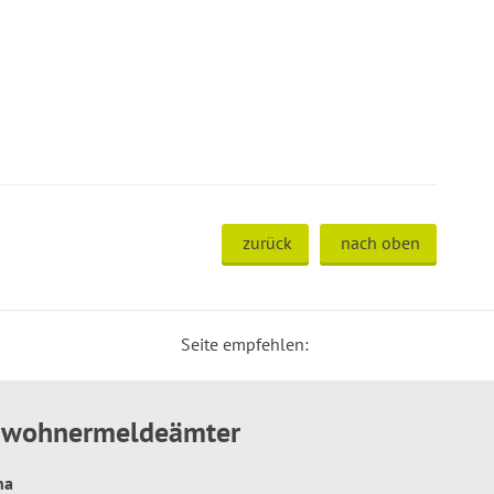
zurück
nach oben
Seite empfehlen:
inwohnermeldeämter
hna