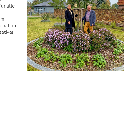
ür alle
um
schaft im
ativa)