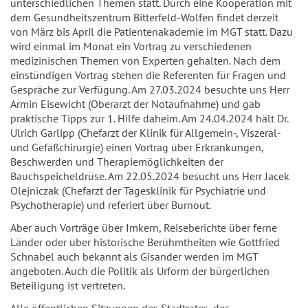
unterschiedlichen Themen statt. Durch eine Kooperation mit
dem Gesundheitszentrum Bitterfeld-Wolfen findet derzeit
von März bis April die Patientenakademie im MGT statt. Dazu
wird einmal im Monat ein Vortrag zu verschiedenen
medizinischen Themen von Experten gehalten. Nach dem
einstündigen Vortrag stehen die Referenten für Fragen und
Gespräche zur Verfügung. Am 27.03.2024 besuchte uns Herr
Armin Eisewicht (Oberarzt der Notaufnahme) und gab
praktische Tipps zur 1. Hilfe daheim. Am 24.04.2024 hält Dr.
Ulrich Garlipp (Chefarzt der Klinik für Allgemein-, Viszeral-
und Gefäßchirurgie) einen Vortrag über Erkrankungen,
Beschwerden und Therapiemöglichkeiten der
Bauchspeicheldrüse. Am 22.05.2024 besucht uns Herr Jacek
Olejniczak (Chefarzt der Tagesklinik für Psychiatrie und
Psychotherapie) und referiert über Burnout.
Aber auch Vorträge über Imkern, Reiseberichte über ferne
Länder oder über historische Berühmtheiten wie Gottfried
Schnabel auch bekannt als Gisander werden im MGT
angeboten. Auch die Politik als Urform der bürgerlichen
Beteiligung ist vertreten.