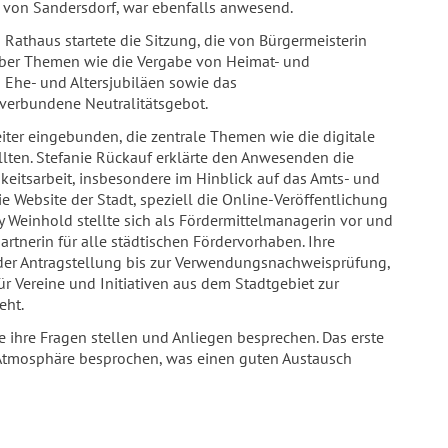
er von Sandersdorf, war ebenfalls anwesend.
thaus startete die Sitzung, die von Bürgermeisterin
 über Themen wie die Vergabe von Heimat- und
 Ehe- und Altersjubiläen sowie das
verbundene Neutralitätsgebot.
iter eingebunden, die zentrale Themen wie die digitale
llten. Stefanie Rückauf erklärte den Anwesenden die
keitsarbeit, insbesondere im Hinblick auf das Amts- und
ie Website der Stadt, speziell die Online-Veröffentlichung
 Weinhold stellte sich als Fördermittelmanagerin vor und
artnerin für alle städtischen Fördervorhaben. Ihre
er Antragstellung bis zur Verwendungsnachweisprüfung,
ür Vereine und Initiativen aus dem Stadtgebiet zur
eht.
 ihre Fragen stellen und Anliegen besprechen. Das erste
n Atmosphäre besprochen, was einen guten Austausch