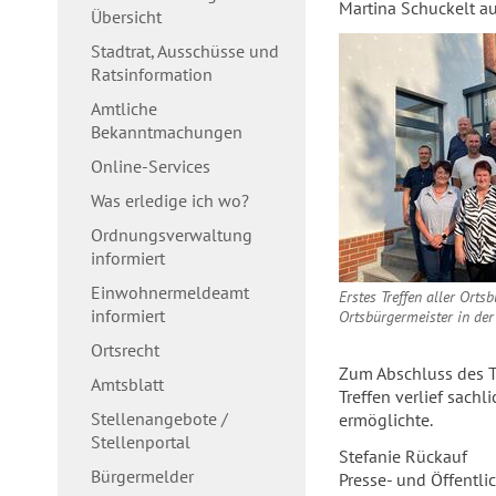
Martina Schuckelt au
Übersicht
Stadtrat, Ausschüsse und
Ratsinformation
Amtliche
Bekanntmachungen
Online-Services
Was erledige ich wo?
Ordnungsverwaltung
informiert
Einwohnermeldeamt
Erstes Treffen aller Ort
informiert
Ortsbürgermeister in de
Ortsrecht
Zum Abschluss des Tr
Amtsblatt
Treffen verlief sach
Stellenangebote /
ermöglichte.
Stellenportal
Stefanie Rückauf
Bürgermelder
Presse- und Öffentli