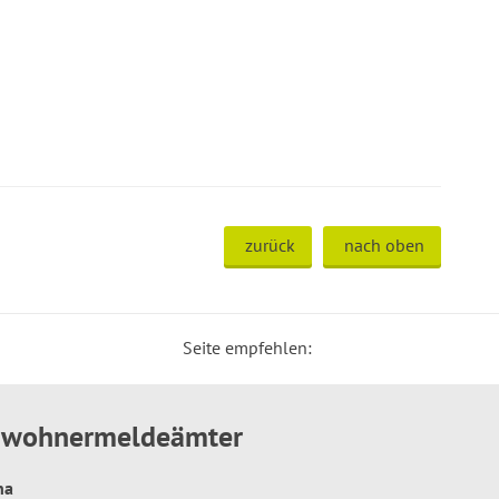
zurück
nach oben
Seite empfehlen:
inwohnermeldeämter
hna