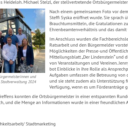
s Heideloh. Michael Stelzl, der stellvertretende Ortsbürgermeist
Nach einem gemeinsamen Foto vor dem Ra
Steffi Syska eröffnet wurde. Sie sprach
Brauchtumsmitteln, die Gratulationen zu
Ehrenbeamtenverhältnis und das damit 
Im Anschluss wurden die Fachbereichsle
Ratsarbeit und den Bürgermelder vorste
Möglichkeiten der Presse-und Öffentlich
Mitteilungsblatt „Der Lindenstein“ und d
von Veranstaltungen und Vereinen. Jenny
bot Einblicke in ihre Rolle als Ansprechp
Aufgaben umfassen die Betreuung von d
sbürgermeisterinnen und
und sie steht zudem als Unterstützung f
r Stadtverwaltung 2024
Verfügung, wenn es um Förderanträge g
effens konnten die Ortsbürgermeister in einer entspannten Runde
lich, und die Menge an Informationen wurde in einer freundliche
chkeitsarbeit/ Stadtmarketing