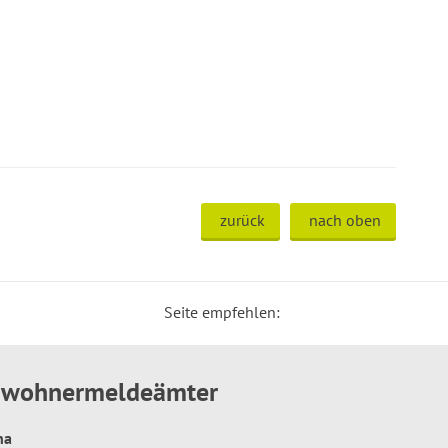
zurück
nach oben
Seite empfehlen:
inwohnermeldeämter
hna