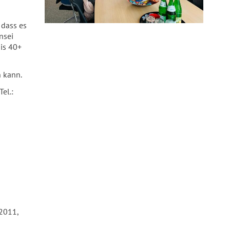
 dass es
nsei
bis 40+
 kann.
el.:
2011,