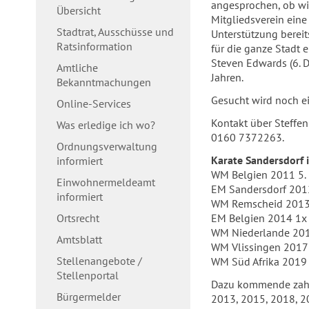
angesprochen, ob wi
Übersicht
Mitgliedsverein eine
Stadtrat, Ausschüsse und
Unterstützung bereit
Ratsinformation
für die ganze Stadt 
Steven Edwards (6. D
Amtliche
Jahren.
Bekanntmachungen
Gesucht wird noch e
Online-Services
Kontakt über Steffen
Was erledige ich wo?
0160 7372263.
Ordnungsverwaltung
Karate Sandersdorf i
informiert
WM Belgien 2011 5. 
Einwohnermeldeamt
EM Sandersdorf 2012
informiert
WM Remscheid 2013 1
Ortsrecht
EM Belgien 2014 1x 
WM Niederlande 2015
Amtsblatt
WM Vlissingen 2017 2
Stellenangebote /
WM Süd Afrika 2019 
Stellenportal
Dazu kommende zahlr
Bürgermelder
2013, 2015, 2018, 2