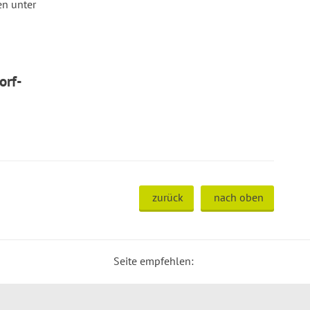
en unter
orf-
zurück
nach oben
Seite empfehlen: