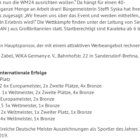
r nun die WM24 ausrichten wollen.“ Da hängt für einen 40-
 ganze Menge an Arbeit dran! Bürgermeisterin Steffi Syska hat ihre
s zugesagt: „Wir freuen uns über das Event und werden mithelfen,
ein Erlebnis wird!“ Die Wettkämpfe finden unter der Leitung von Se
AN ) aus Großbritannien statt. Startberechtigt sind Karateka ab 6 
in Hauptsponsor, der mit einem attraktiven Werbeangebot rechnen
 Zabel, WJKA Germany e. V., Bahnhofstr. 22 in Sandersdorf-Brehna, T
nternationale Erfolge
Platz
 6x Europameister, 2x Zweite Plätze, 4x Bronze
x Weltmeister, 2x Zweite Plätze, 4x Bronze
Europameister, 2x Bronze
 3x Weltmeister, 1x Bronze
x Weltmeister, 1x Zweiter Platz, 1x Bronze
4x Weltmeister, 1x Bronze
eiche Deutsche Meister Auszeichnungen als Sportler des Jahres 
019.