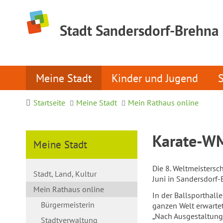
Stadt Sandersdorf-Brehna
Meine Stadt
Kinder und Jugend
Startseite
Meine Stadt
Mein Rathaus online
Karate-WM
Meine Stadt
Die 8. Weltmeistersc
Stadt, Land, Kultur
Juni in Sandersdorf-
Mein Rathaus online
In der Ballsporthal
Bürgermeisterin
ganzen Welt erwartet
„Nach Ausgestaltung
Stadtverwaltung