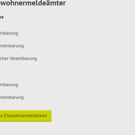
inwohnermeldeämter
hna
einbarung
ereinbarung
icher Vereinbarung
einbarung
ereinbarung
das Einwohnermeldeamt