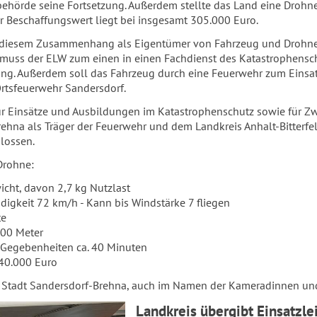
ehörde seine Fortsetzung. Außerdem stellte das Land eine Droh
er Beschaffungswert liegt bei insgesamt 305.000 Euro.
n diesem Zusammenhang als Eigentümer von Fahrzeug und Drohne
muss der ELW zum einen in einen Fachdienst des Katastrophenschut
ng. Außerdem soll das Fahrzeug durch eine Feuerwehr zum Einsatz
rtsfeuerwehr Sandersdorf.
ür Einsätze und Ausbildungen im Katastrophenschutz sowie für Zw
rehna als Träger der Feuerwehr und dem Landkreis Anhalt-Bitter
lossen.
Drohne:
cht, davon 2,7 kg Nutzlast
igkeit 72 km/h - Kann bis Windstärke 7 fliegen
te
000 Meter
h Gegebenheiten ca. 40 Minuten
 40.000 Euro
e Stadt Sandersdorf-Brehna, auch im Namen der Kameradinnen u
Landkreis übergibt Einsatzl