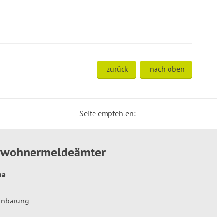
zurück
nach oben
Seite empfehlen:
inwohnermeldeämter
hna
einbarung