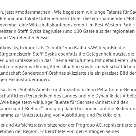
 jetzt #modernmachen - Wie begeistern wir junge Talente für Sa
-Brehna und lokale Unternehmen? Unter diesem spannenden Mott
ovember eine Wirtschaftskonferenz erneut im Best Western Park H
meisterin Steffi Syska begrüßte rund 100 Gäste aus der regionalen
 und Vertreter der Presse.
lkowsky, bekannt als "Scholle" von Radio SAW, begrüßte die
rgermeisterin Steffi Syska ebenfalls die Gelegenheit nutzte, die
n und umfassend in das Thema einzuführen. Mit detaillierten Sta
ölkerungsentwicklung, Alterssituation sowie zur wirtschaftlichen
ndschaft Sandersdorf-Brehnas skizzierte sie ein präzises Bild der
igen Herausforderungen.
 Sachsen-Anhalts Arbeits- und Sozialministerin Petra Grimm-Benn
schaftlichen Perspektiven des Landes und die Dynamik des Arbeit
e: „Wie begeistern wir junge Talente für Sachsen-Anhalt und den
 Sandersdorf-Brehna?“ und ging dabei besonders auf die Bedeutun
gramme zur Unterstützung von Ausbildung und Praktika ein.
er und Aufsichtsratsvorsitzender der Progroup AG, repräsentierte e
hmen der Region. Er berichtete von den Anfängen seines