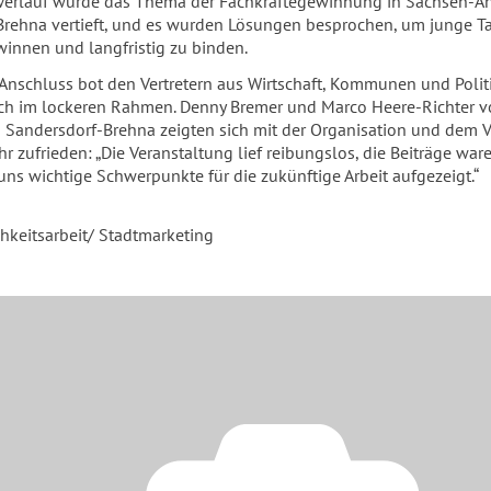
n Verlauf wurde das Thema der Fachkräftegewinnung in Sachsen-A
Brehna vertieft, und es wurden Lösungen besprochen, um junge T
winnen und langfristig zu binden.
 Anschluss bot den Vertretern aus Wirtschaft, Kommunen und Poli
sch im lockeren Rahmen. Denny Bremer und Marco Heere-Richter v
 Sandersdorf-Brehna zeigten sich mit der Organisation und dem V
r zufrieden: „Die Veranstaltung lief reibungslos, die Beiträge war
ns wichtige Schwerpunkte für die zukünftige Arbeit aufgezeigt.“
chkeitsarbeit/ Stadtmarketing