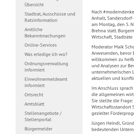
Übersicht
Nach #moderndenken,
Stadtrat, Ausschüsse und
Anhalt, Sandersdorf
Ratsinformation
am Montag, den 5. N
Amtliche
Brehna statt. Bürger
Bekanntmachungen
Wirtschaft, Stadträte
Online-Services
Moderator Maik Scho
Anwesenden, bevor Bü
Was erledige ich wo?
willkommen zu heiße
Ordnungsverwaltung
und Analysen zur Bev
informiert
unternehmerischen La
aktuellen und künft
Einwohnermeldeamt
informiert
Im Anschluss sprach
die allgemeinen wirt
Ortsrecht
Sie stellte die Frag
Amtsblatt
Wirtschaftsstandort
Stellenangebote /
gezielter Förderpro
Stellenportal
Jürgen Heindl, Gründ
Bürgermelder
bedeutenden Unterne