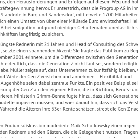
ns, den Herausforderungen und Erfolgen auf diesem Weg und ho
äftegewinnung hervor. Er unterstrich, dass die Progroup AG in ih
 Standorte in Burg und Sandersdorf, mittlerweile 1700 Mitarbeiter
lich einen Umsatz von über einer Milliarde Euro erwirtschaftet. He
Arbeitsmigration aufgrund niedriger Geburtenraten unerlässlich s
kräften langfristig zu sichern.
 jüngste Rednerin mit 21 Jahren und Head of Consulting des Schw
setzte einen spannenden Akzent: Sie fragte das Publikum zu Beg
tember 2001 erinnere, um die Differenzen zwischen den Generatio
hte deutlich, dass die Generation Z nicht faul sei, sondern ledigli
habe. Müller zeigte auf, dass Unternehmen zukunftsfähig bleiben,
und Werte der Gen Z verstehen und annehmen – Flexibilität und
ugenhöhe seien dabei zentrale Punkte. Ein positives Beispiel sei
erung der Gen Z an den eigenen Eltern, die in Richtung Berufs- u
ieren. Ministerin Grimm-Benne fügte hinzu, dass sich Generation
odelle anpassen müssen, und wies darauf hin, dass sich das Vers
Während die Älteren ihre 63er-Rente schätzen, strebt die Gen Z nac
en Podiumsdiskussion moderierte Maik Scholkowsky einen regen
den Rednern und den Gästen, die die Gelegenheit nutzten, Fragen