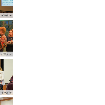
ne Weimer
ne Weimer
ne Weimer