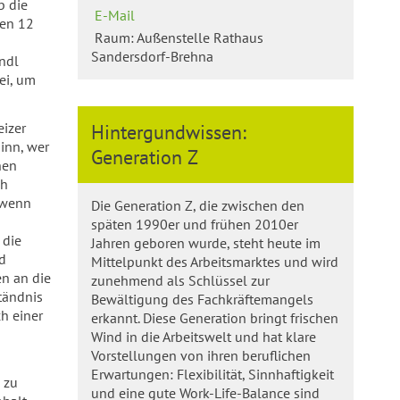
b die
E-Mail
ren 12
Raum: Außenstelle Rathaus
Sandersdorf-Brehna
indl
ei, um
eizer
Hintergundwissen:
inn, wer
Generation Z
nen
ch
 wenn
Die Generation Z, die zwischen den
späten 1990er und frühen 2010er
 die
Jahren geboren wurde, steht heute im
nd
Mittelpunkt des Arbeitsmarktes und wird
en an die
zunehmend als Schlüssel zur
tändnis
Bewältigung des Fachkräftemangels
h einer
erkannt. Diese Generation bringt frischen
Wind in die Arbeitswelt und hat klare
Vorstellungen von ihren beruflichen
Erwartungen: Flexibilität, Sinnhaftigkeit
 zu
und eine gute Work-Life-Balance sind