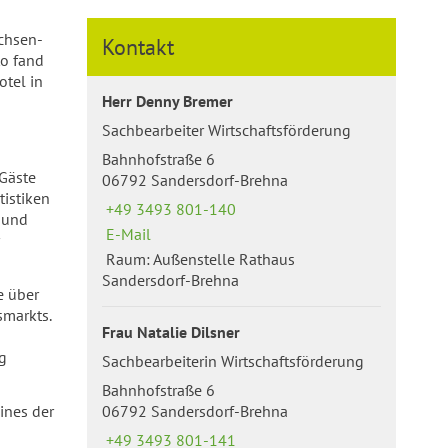
chsen-
Kontakt
o fand
otel in
Herr Denny Bremer
Sachbearbeiter Wirtschaftsförderung
Bahnhofstraße 6
 Gäste
06792 Sandersdorf-Brehna
tistiken
+49 3493 801-140
 und
E-Mail
Raum: Außenstelle Rathaus
Sandersdorf-Brehna
e über
smarkts.
Frau Natalie Dilsner
g
Sachbearbeiterin Wirtschaftsförderung
Bahnhofstraße 6
06792 Sandersdorf-Brehna
ines der
+49 3493 801-141