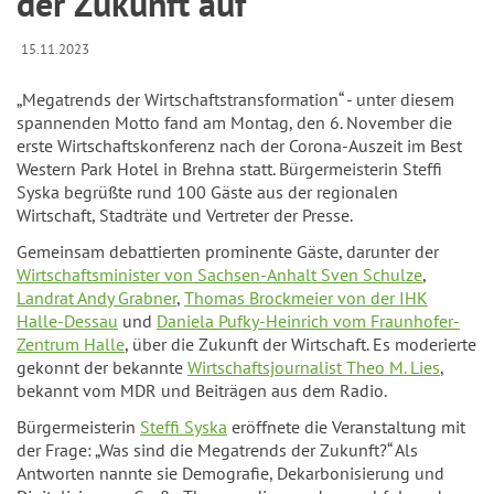
der Zukunft auf
15.11.2023
„Megatrends der Wirtschaftstransformation“ - unter diesem
spannenden Motto fand am Montag, den 6. November die
erste Wirtschaftskonferenz nach der Corona-Auszeit im Best
Western Park Hotel in Brehna statt. Bürgermeisterin Steffi
Syska begrüßte rund 100 Gäste aus der regionalen
Wirtschaft, Stadträte und Vertreter der Presse.
Gemeinsam debattierten prominente Gäste, darunter der
Wirtschaftsminister von Sachsen-Anhalt Sven Schulze
,
Landrat Andy Grabner
,
Thomas Brockmeier von der IHK
Halle-Dessau
und
Daniela Pufky-Heinrich vom Fraunhofer-
Zentrum Halle
, über die Zukunft der Wirtschaft. Es moderierte
gekonnt der bekannte
Wirtschaftsjournalist Theo M. Lies
,
bekannt vom MDR und Beiträgen aus dem Radio.
Bürgermeisterin
Steffi Syska
eröffnete die Veranstaltung mit
der Frage: „Was sind die Megatrends der Zukunft?“ Als
Antworten nannte sie Demografie, Dekarbonisierung und