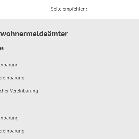
Seite empfehlen:
inwohnermeldeämter
hna
einbarung
ereinbarung
icher Vereinbarung
einbarung
ereinbarung