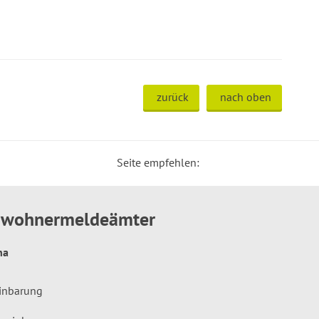
zurück
nach oben
Seite empfehlen:
inwohnermeldeämter
hna
einbarung