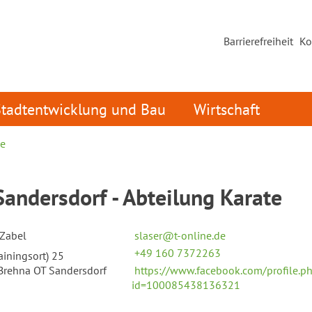
Barrierefreiheit
Ko
Stadtentwicklung und Bau
Wirtschaft
ne
andersdorf - Abteilung Karate
 Zabel
slaser@t-online.de
+49 160 7372263
iningsort) 25
Brehna OT Sandersdorf
https://www.facebook.com/profile.p
id=100085438136321