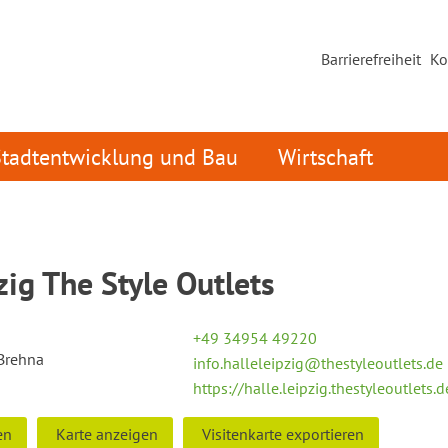
Barrierefreiheit
Ko
Stadtentwicklung und Bau
Wirtschaft
zig The Style Outlets
+49 34954 49220
Brehna
info.halleleipzig@thestyleoutlets.de
https://halle.leipzig.thestyleoutlets.
en
Karte anzeigen
Visitenkarte exportieren