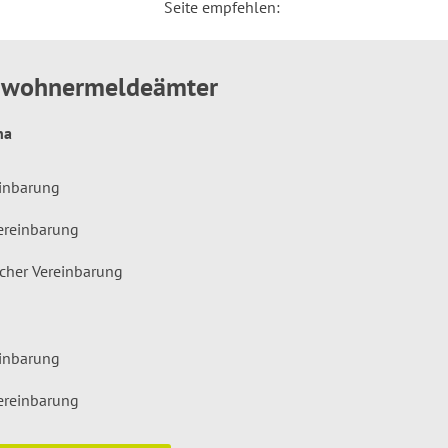
Seite empfehlen:
inwohnermeldeämter
hna
einbarung
ereinbarung
icher Vereinbarung
einbarung
ereinbarung