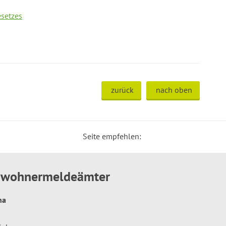
setzes
zurück
nach oben
Seite empfehlen:
inwohnermeldeämter
hna