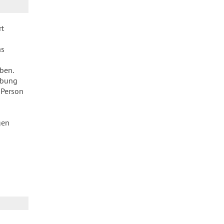
rt
n
as
ben.
erbung
 Person
gen