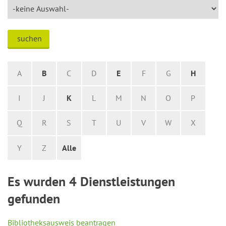
suchen
A
B
C
D
E
F
G
H
I
J
K
L
M
N
O
P
Q
R
S
T
U
V
W
X
Y
Z
Alle
Es wurden 4 Dienstleistungen
gefunden
Bibliotheksausweis beantragen