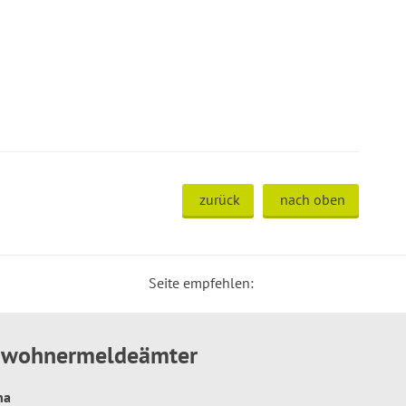
zurück
nach oben
Seite empfehlen:
inwohnermeldeämter
hna