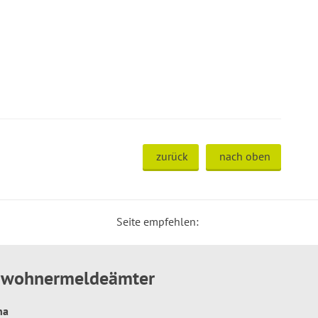
zurück
nach oben
Seite empfehlen:
inwohnermeldeämter
hna