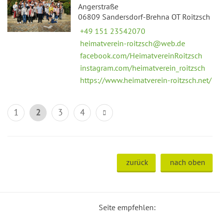
Angerstraße
06809 Sandersdorf-Brehna OT Roitzsch
+49 151 23542070
heimatverein-roitzsch@web.de
facebook.com/HeimatvereinRoitzsch
instagram.com/heimatverein_roitzsch
https://www.heimatverein-roitzsch.net/
1
2
3
4
zurück
nach oben
Seite empfehlen: