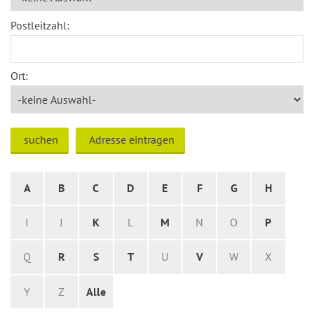
Postleitzahl:
Ort:
suchen
Adresse eintragen
A
B
C
D
E
F
G
H
I
J
K
L
M
N
O
P
Q
R
S
T
U
V
W
X
Y
Z
Alle